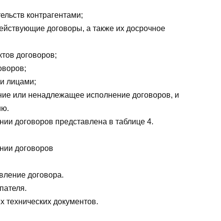
ельств контрагентами;
ействующие договоры, а также их досрочное
ктов договоров;
оворов;
и лицами;
ие или ненадлежащее исполнение договоров, и
ию.
нии договоров представлена в таблице 4.
нии договоров
авление договора.
пателя.
 технических документов.