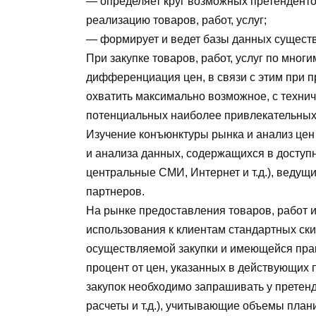
— определяет круг возможных претенденто
реализацию товаров, работ, услуг;
— формирует и ведет базы данных сущест
При закупке товаров, работ, услуг по мног
дифференциация цен, в связи с этим при
охватить максимально возможное, с технич
потенциальных наиболее привлекательных
Изучение конъюнктуры рынка и анализ цен
и анализа данных, содержащихся в досту
центральные СМИ, Интернет и т.д.), веду
партнеров.
На рынке предоставления товаров, работ 
использования к клиентам стандартных ски
осуществляемой закупки и имеющейся прак
процент от цен, указанных в действующих п
закупок необходимо запрашивать у претен
расчеты и т.д.), учитывающие объемы план