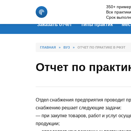
Skip
350+ пример
to
Все практик
content
Срок выполн
Заказать отчет
Типы практик
Мес
ГЛАВНАЯ
»
ВУЗ
»
ОТЧЕТ ПО ПРАКТИКЕ В РФЭТ
Отчет по практи
Отдел снабжения предприятия проводит п
снабжению решает следующие задачи:
— при закупке товаров, работ и услуг осу
продукции;