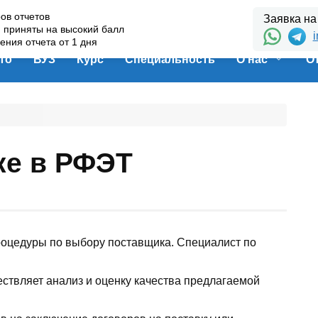
ов отчетов
Заявка на
и приняты на высокий балл
i
ения отчета от 1 дня
то
ВУЗ
Курс
Специальность
О нас
О
ке в РФЭТ
роцедуры по выбору поставщика. Специалист по
ществляет анализ и оценку качества предлагаемой