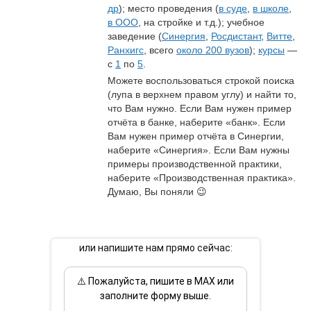
др
); место проведения (
в суде
, 
в школе
, 
в ООО
, на стройке и т.д.); учебное 
заведение (
Синергия
, 
Росдистант
, 
Витте
, 
Ранхигс
, всего 
около 200 вузов
); 
курсы
 — 
с 
1
 по 
5
.
Можете воспользоваться строкой поиска 
(лупа в верхнем правом углу) и найти то, 
что Вам нужно. Если Вам нужен пример 
отчёта в банке, наберите «банк». Если 
Вам нужен пример отчёта в Синергии, 
наберите «Синергия». Если Вам нужны 
примеры производственной практики, 
наберите «Производственная практика». 
Думаю, Вы поняли 😉
или напишите нам прямо сейчас:
⚠️ Пожалуйста, пишите в MAX или
заполните форму выше.