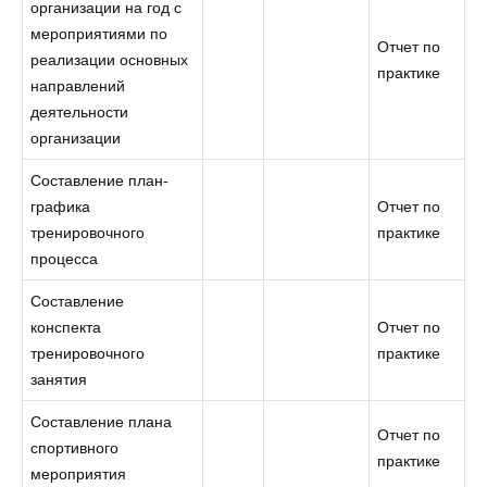
организации на год с
мероприятиями по
Отчет по
реализации основных
практике
направлений
деятельности
организации
Составление план-
графика
Отчет по
тренировочного
практике
процесса
Составление
конспекта
Отчет по
тренировочного
практике
занятия
Составление плана
Отчет по
спортивного
практике
мероприятия