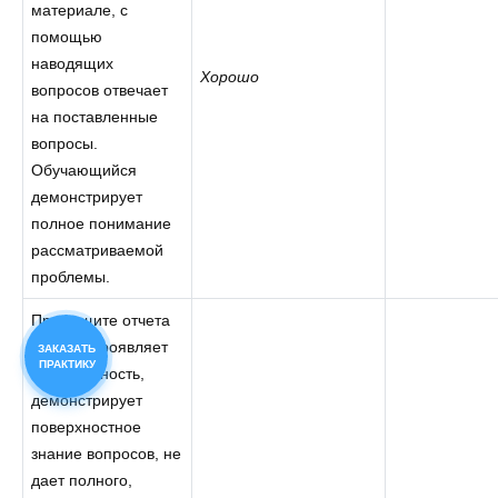
материале, с
помощью
наводящих
Хорошо
вопросов отвечает
на поставленные
вопросы.
Обучающийся
демонстрирует
полное понимание
рассматриваемой
проблемы.
При защите отчета
студент проявляет
ЗАКАЗАТЬ
ПРАКТИКУ
неуверенность,
демонстрирует
поверхностное
знание вопросов, не
дает полного,