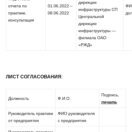
дирекции
отчета по
01.06.2022 –
ФИ
инфраструктуры СП
практике,
08.06.2022
до
Центральной
консультация
дирекции
инфраструктуры —
филиала ОАО
«РЖД»
ЛИСТ СОГЛАСОВАНИЯ
:
Подпись,
Должность
Ф.И.О.
печать
Руководитель практики
ФИО руководителя
от предприятия
с предприятия
Руководитель практики