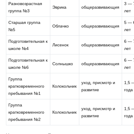
Разновозрастная
3 — 
Эврика
общеразвивающия
группа №3
лет
Старшая группа
5 — 
Облачко
общеразвивающия
№5
лет
Подготовительная к
6 — 
Лисенок
общеразвивающия
школе №4
лет
Подготовительная к
6 — 
Солнышко
общеразвивающия
школе №6
лет
Группа
уход, присмотр и
1,5 
кратковременного
Колокольчик
развитие
года
пребывания №1
Группа
уход, присмотр и
1,5 
кратковременного
Колокольчик
развитие
года
пребывания №2