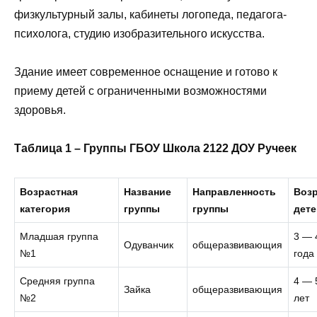
физкультурный залы, кабинеты логопеда, педагога-
психолога, студию изобразительного искусства.
Здание имеет современное оснащение и готово к
приему детей с ограниченными возможностями
здоровья.
Таблица 1 – Группы ГБОУ Школа 2122 ДОУ Ручеек
Возрастная
Название
Направленность
Воз
категория
группы
группы
дете
Младшая группа
3 — 
Одуванчик
общеразвивающия
№1
года
Средняя группа
4 — 
Зайка
общеразвивающия
№2
лет