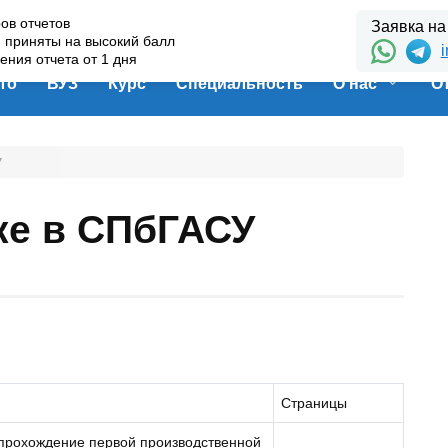
ов отчетов
Заявка на
и приняты на высокий балл
i
ения отчета от 1 дня
то
ВУЗ
Курс
Специальность
О нас
О
У
ке в СПбГАСУ
Страницы
прохождение первой производственной