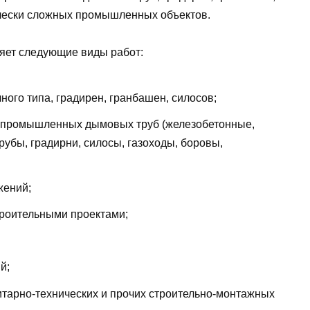
ически сложных промышленных объектов.
яет следующие виды работ:
ого типа, градирен, гранбашен, силосов;
т промышленных дымовых труб (железобетонные,
убы, градирни, силосы, газоходы, боровы,
жений;
троительными проектами;
й;
тарно-технических и прочих строительно-монтажных