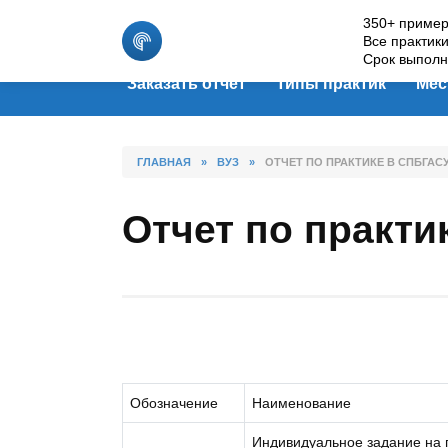
Skip
350+ пример
to
Все практик
content
Срок выполн
Заказать отчет
Типы практик
Мес
ГЛАВНАЯ
»
ВУЗ
»
ОТЧЕТ ПО ПРАКТИКЕ В СПБГАС
Отчет по практи
Обозначение
Наименование
Индивидуальное задание на 