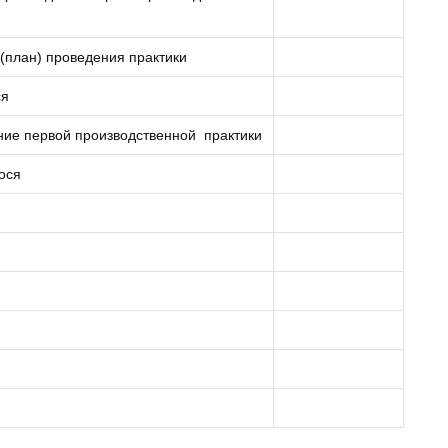
(план) проведения практики
ся
ние первой производственной практики
ося