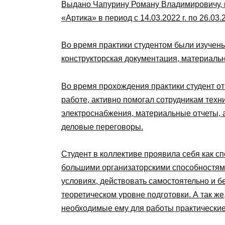
Выдано Чапурину Роману Владимировичу,
«Артика» в период c 14.03.2022 г. по 26.03.2
Во время практики студентом были изучен
конструкторская документация, материальн
Во время прохождения практики студент о
работе, активно помогал сотрудникам техн
электроснабжения, материальные отчеты, а
деловые переговоры.
Студент в коллективе проявила себя как с
большими организаторскими способностями
условиях, действовать самостоятельно и бе
теоретическом уровне подготовки. А так же
необходимые ему для работы практические