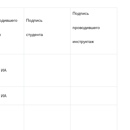
Подпись
одившего
Подпись
проводившего
ж
студента
инструктаж
 ИА
 ИА