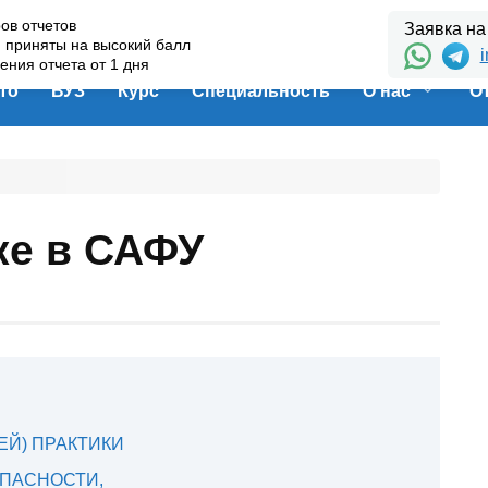
ов отчетов
Заявка на
и приняты на высокий балл
i
ения отчета от 1 дня
то
ВУЗ
Курс
Специальность
О нас
О
ке в САФУ
ЕЙ) ПРАКТИКИ
ОПАСНОСТИ,