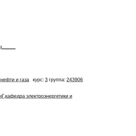
ч_____
нефти и газа
курс:
3
группа:
243906
,кафедра электроэнергетики и