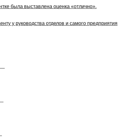
нтке была выставлена оценка «отлично».
енту у руководства отделов и самого предприятия
__
__
_