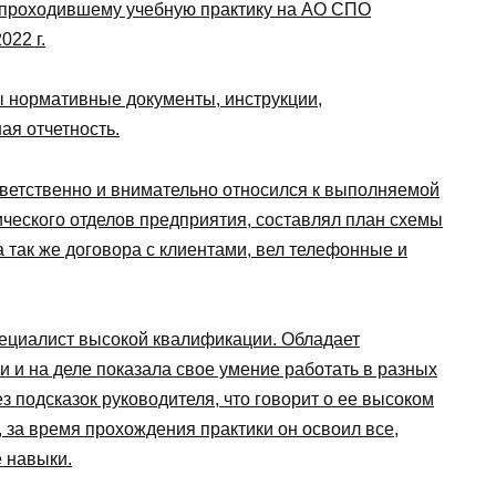
 проходившему учебную практику на АО СПО
022 г.
ы нормативные документы, инструкции,
ая отчетность.
тветственно и внимательно относился к выполняемой
ического отделов предприятия, составлял план схемы
 так же договора с клиентами, вел телефонные и
пециалист высокой квалификации. Обладает
 и на деле показала свое умение работать в разных
з подсказок руководителя, что говорит о ее высоком
, за время прохождения практики он освоил все,
 навыки.