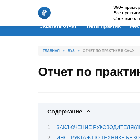
Skip
350+ пример
to
Все практик
content
Срок выполн
Заказать отчет
Типы практик
Мес
ГЛАВНАЯ
»
ВУЗ
»
ОТЧЕТ ПО ПРАКТИКЕ В САФУ
Отчет по практи
Содержание
ЗАКЛЮЧЕНИЕ РУКОВОДИТЕЛЯ(Л
ИНСТРУКТАЖ ПО ТЕХНИКЕ БЕЗ