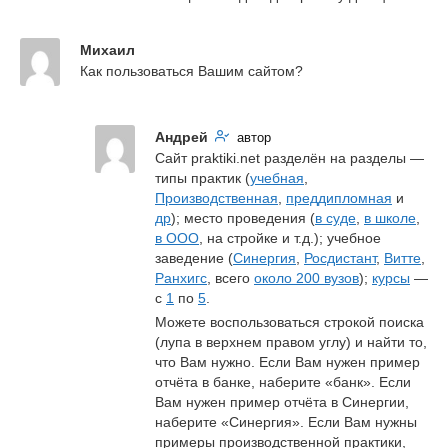
Михаил
Как пользоваться Вашим сайтом?
Андрей
автор
Сайт praktiki.net разделён на разделы — 
типы практик (
учебная
, 
Производственная
, 
преддипломная
 и 
др
); место проведения (
в суде
, 
в школе
, 
в ООО
, на стройке и т.д.); учебное 
заведение (
Синергия
, 
Росдистант
, 
Витте
, 
Ранхигс
, всего 
около 200 вузов
); 
курсы
 — 
с 
1
 по 
5
.
Можете воспользоваться строкой поиска 
(лупа в верхнем правом углу) и найти то, 
что Вам нужно. Если Вам нужен пример 
отчёта в банке, наберите «банк». Если 
Вам нужен пример отчёта в Синергии, 
наберите «Синергия». Если Вам нужны 
примеры производственной практики, 