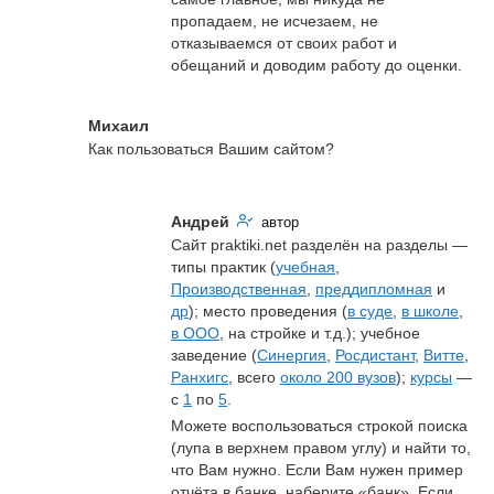
пропадаем, не исчезаем, не 
отказываемся от своих работ и 
обещаний и доводим работу до оценки.
Михаил
Как пользоваться Вашим сайтом?
Андрей
автор
Сайт praktiki.net разделён на разделы — 
типы практик (
учебная
, 
Производственная
, 
преддипломная
 и 
др
); место проведения (
в суде
, 
в школе
, 
в ООО
, на стройке и т.д.); учебное 
заведение (
Синергия
, 
Росдистант
, 
Витте
, 
Ранхигс
, всего 
около 200 вузов
); 
курсы
 — 
с 
1
 по 
5
.
Можете воспользоваться строкой поиска 
(лупа в верхнем правом углу) и найти то, 
что Вам нужно. Если Вам нужен пример 
отчёта в банке, наберите «банк». Если 