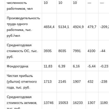
численность
10
10
10
—
—
работников, чел
Производительность
труда одного
4654,4
5134,1
4924,9
479,7
-209,
работника, тыс.
руб./чел
Среднегодовая
стоимость ОС, тыс.
3935
8035
7991
4100
-44
руб.
Фондоотдача
11,83
6,39
6,16
-5,44
-0,23
Чистая прибыль
(убыток) отчетного
1713
2145
1907
432
-238
года, тыс. руб.
Среднегодовая
стоимость активов,
13746
15053
16233
1307
1180
тыс. руб.