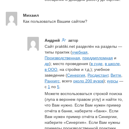
Михаил
Как пользоваться Вашим сайтом?
Андрей
автор
Сайт praktiki.net разделён на разделы — 
типы практик (
учебная
, 
Производственная
, 
преддипломная
 и 
др
); место проведения (
в суде
, 
в школе
, 
в ООО
, на стройке и т.д.); учебное 
заведение (
Синергия
, 
Росдистант
, 
Витте
, 
Ранхигс
, всего 
около 200 вузов
); 
курсы
 — 
с 
1
 по 
5
.
Можете воспользоваться строкой поиска 
(лупа в верхнем правом углу) и найти то, 
что Вам нужно. Если Вам нужен пример 
отчёта в банке, наберите «банк». Если 
Вам нужен пример отчёта в Синергии, 
наберите «Синергия». Если Вам нужны 
примеры производственной практики, 