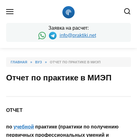
Skip
to
content
Заявка на расчет:
info@praktiki.net
ГЛАВНАЯ
»
ВУЗ
»
ОТЧЕТ ПО ПРАКТИКЕ В МИЭП
Отчет по практике в МИЭП
ОТЧЕТ
по
учебной
практике (практики по получению
первичных профессиональных умений и