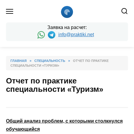
Skip
to
content
Заявка на расчет:
info@praktiki.net
ГЛАВНАЯ
»
СПЕЦИАЛЬНОСТЬ
»
ОТЧЕТ ПО ПРАКТИКЕ
СПЕЦИАЛЬНОСТИ «ТУРИЗМ»
Отчет по практике
специальности «Туризм»
Общий анализ проблем, с которыми столкнулся
обучающийся