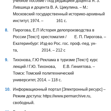
учебное пособие / под редакцией доцента Я. 3.
Лившица и доцента В. А. Цикулина. – М.:
Московский государственный историко-архивный
институт, 1974. – 161 с.
Пирогова, Е.П История делопроизводства в
России [Текст]: хрестоматия / Е. П. Пирогова. –
Екатеринбург: Изд-во Рос. гос. проф.-пед. ун-
та, 2014. – 212 с
Тихонова, Г.Ю Реклама в туризме [Текст]: курс
лекций / Г.Ю. Тихонова, Е.В. Гиниятова. –
Томск: Томский политехнический
университет, 2014. – 118 с.
Информационный портал [Электронный ресурс] –
Режим доступа: https://www.permarchive.ru,
свободный.