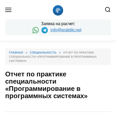
Skip
to
content
Заявка на расчет:
info@praktiki.net
ГЛАВНАЯ
»
СПЕЦИАЛЬНОСТЬ
»
ОТЧЕТ ПО ПРАКТИКЕ
СПЕЦИАЛЬНОСТИ «ПРОГРАММИРОВАНИЕ В ПРОГРАММНЫХ
СИСТЕМАХ»
Отчет по практике
специальности
«Программирование в
программных системах»