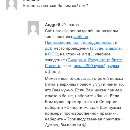
Как пользоваться Вашим сайтом?
Андрей
автор
Сайт praktiki.net разделён на разделы — 
типы практик (
учебная
, 
Производственная
, 
преддипломная
 и 
др
); место проведения (
в суде
, 
в школе
, 
в ООО
, на стройке и т.д.); учебное 
заведение (
Синергия
, 
Росдистант
, 
Витте
, 
Ранхигс
, всего 
около 200 вузов
); 
курсы
 — 
с 
1
 по 
5
.
Можете воспользоваться строкой поиска 
(лупа в верхнем правом углу) и найти то, 
что Вам нужно. Если Вам нужен пример 
отчёта в банке, наберите «банк». Если 
Вам нужен пример отчёта в Синергии, 
наберите «Синергия». Если Вам нужны 
примеры производственной практики, 
наберите «Производственная практика». 
Думаю, Вы поняли 😉