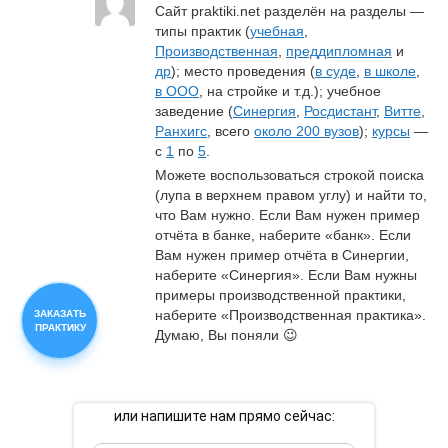
Сайт praktiki.net разделён на разделы — 
типы практик (
учебная
, 
Производственная
, 
преддипломная
 и 
др
); место проведения (
в суде
, 
в школе
, 
в ООО
, на стройке и т.д.); учебное 
заведение (
Синергия
, 
Росдистант
, 
Витте
, 
Ранхигс
, всего 
около 200 вузов
); 
курсы
 — 
с 
1
 по 
5
.
Можете воспользоваться строкой поиска 
(лупа в верхнем правом углу) и найти то, 
что Вам нужно. Если Вам нужен пример 
отчёта в банке, наберите «банк». Если 
Вам нужен пример отчёта в Синергии, 
наберите «Синергия». Если Вам нужны 
примеры производственной практики, 
наберите «Производственная практика». 
ЗАКАЗАТЬ
ПРАКТИКУ
Думаю, Вы поняли 😉
или напишите нам прямо сейчас: