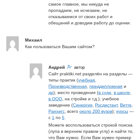
самое главное, мы никуда не 
пропадаем, не исчезаем, не 
отказываемся от своих работ и 
обещаний и доводим работу до оценки.
Михаил
Как пользоваться Вашим сайтом?
Андрей
автор
Сайт praktiki.net разделён на разделы — 
типы практик (
учебная
, 
Производственная
, 
преддипломная
 и 
др
); место проведения (
в суде
, 
в школе
, 
в ООО
, на стройке и т.д.); учебное 
заведение (
Синергия
, 
Росдистант
, 
Витте
, 
Ранхигс
, всего 
около 200 вузов
); 
курсы
 — 
с 
1
 по 
5
.
Можете воспользоваться строкой поиска 
(лупа в верхнем правом углу) и найти то, 
что Вам нужно. Если Вам нужен пример 