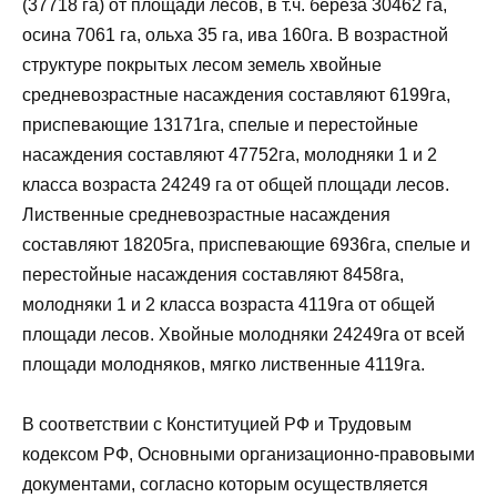
(37718 га) от площади лесов, в т.ч. берёза 30462 га,
осина 7061 га, ольха 35 га, ива 160га. В возрастной
структуре покрытых лесом земель хвойные
средневозрастные насаждения составляют 6199га,
приспевающие 13171га, спелые и перестойные
насаждения составляют 47752га, молодняки 1 и 2
класса возраста 24249 га от общей площади лесов.
Лиственные средневозрастные насаждения
составляют 18205га, приспевающие 6936га, спелые и
перестойные насаждения составляют 8458га,
молодняки 1 и 2 класса возраста 4119га от общей
площади лесов. Хвойные молодняки 24249га от всей
площади молодняков, мягко лиственные 4119га.
В соответствии с Конституцией РФ и Трудовым
кодексом РФ, Основными организационно-правовыми
документами, согласно которым осуществляется