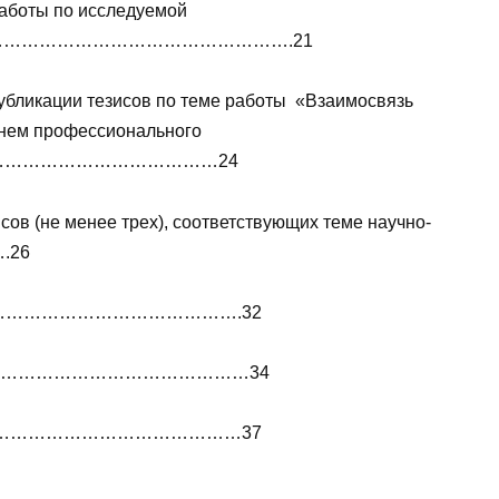
работы по исследуемой
…………………………………………….21
публикации тезисов по теме работы «Взаимосвязь
внем профессионального
……………………………………24
сов (не менее трех), соответствующих теме научно-
.26
……………………………………….32
……………………………………………34
………………………………………37