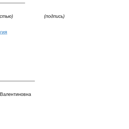
__________
полностью) (подпись)
огия
______________
 Валентиновна