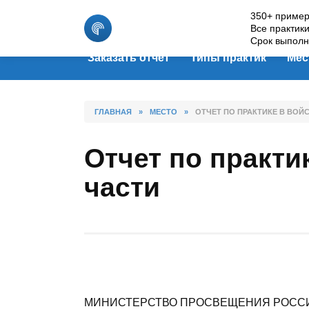
Skip
350+ пример
to
Все практик
content
Срок выполн
Заказать отчет
Типы практик
Мес
ГЛАВНАЯ
»
МЕСТО
»
ОТЧЕТ ПО ПРАКТИКЕ В ВОЙ
Отчет по практи
части
МИНИСТЕРСТВО ПРОСВЕЩЕНИЯ РОСС