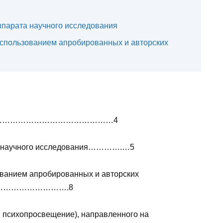
аппарата научного исследования
 использованием апробированных и авторских
…………………………………………4
ата научного исследования………….…5
зованием апробированных и авторских
……………………….8
, психопросвещение), направленного на