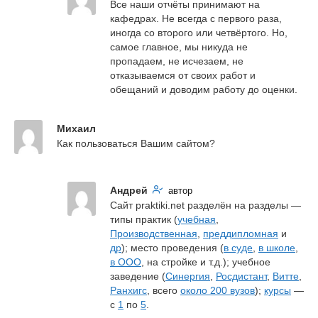
Все наши отчёты принимают на 
кафедрах. Не всегда с первого раза, 
иногда со второго или четвёртого. Но, 
самое главное, мы никуда не 
пропадаем, не исчезаем, не 
отказываемся от своих работ и 
обещаний и доводим работу до оценки.
Михаил
Как пользоваться Вашим сайтом?
Андрей
автор
Сайт praktiki.net разделён на разделы — 
типы практик (
учебная
, 
Производственная
, 
преддипломная
 и 
др
); место проведения (
в суде
, 
в школе
, 
в ООО
, на стройке и т.д.); учебное 
заведение (
Синергия
, 
Росдистант
, 
Витте
, 
Ранхигс
, всего 
около 200 вузов
); 
курсы
 — 
с 
1
 по 
5
.