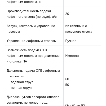
лафетным стволом, с.
Производительность подачи
20
лафетного ствола (по воде), л/с
Запуск, контроль и управление
Из кабины и с
насосом
насосного отсека
Управление лафетным стволом
Ручное
Возможность подачи ОТВ
лафетным стволом при движении
Имеется
и стоянке ПА
Дальность подачи ОГВ лафетным
стволом, м.
60
— водяная струя
50
— пенная струя
Диапазон углов поворота стволов
установки, не менее, град.
От -20 до 90