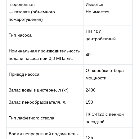
-водопенная
Имеется
— газовая (объемного
Не имеется
пожаротушения)
ПН-40У,
Тип насоса
центробежный
Номинальная производительность
40
подачи насоса при 0,8 МПа,л/с
От коробки oтбopa
Привод насоса
мощности
Запас воды в цистерне, л (кг)
2400
Запас пенообразователя, л.
150
ПЛС-П20 с пенной
Тип лафетного ствола
насадкой
Время непрерывной подачи пены
125