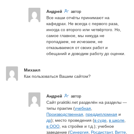
Андрей
автор
Все наши отчёты принимают на 
кафедрах. Не всегда с первого раза, 
иногда со второго или четвёртого. Но, 
самое главное, мы никуда не 
пропадаем, не исчезаем, не 
отказываемся от своих работ и 
обещаний и доводим работу до оценки.
Михаил
Как пользоваться Вашим сайтом?
Андрей
автор
Сайт praktiki.net разделён на разделы — 
типы практик (
учебная
, 
Производственная
, 
преддипломная
 и 
др
); место проведения (
в суде
, 
в школе
, 
в ООО
, на стройке и т.д.); учебное 
заведение (
Синергия
, 
Росдистант
, 
Витте
, 