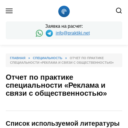
Skip
to
content
Заявка на расчет:
info@praktiki.net
ГЛАВНАЯ
»
СПЕЦИАЛЬНОСТЬ
»
ОТЧЕТ ПО ПРАКТИКЕ
СПЕЦИАЛЬНОСТИ «РЕКЛАМА И СВЯЗИ С ОБЩЕСТВЕННОСТЬЮ»
Отчет по практике
специальности «Реклама и
связи с общественностью»
Список используемой литературы