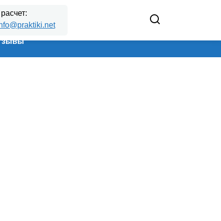
 расчет:
nfo@praktiki.net
тзывы