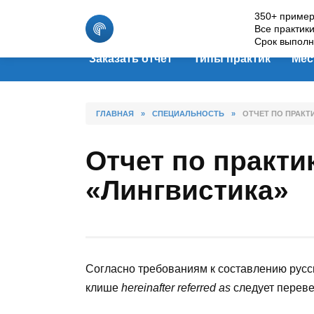
Skip
350+ пример
to
Все практик
content
Срок выполн
Заказать отчет
Типы практик
Мес
ГЛАВНАЯ
»
СПЕЦИАЛЬНОСТЬ
»
ОТЧЕТ ПО ПРАКТ
Отчет по практи
«Лингвистика»
Согласно требованиям к составлению русс
клише
hereinafter referred as
следует переве