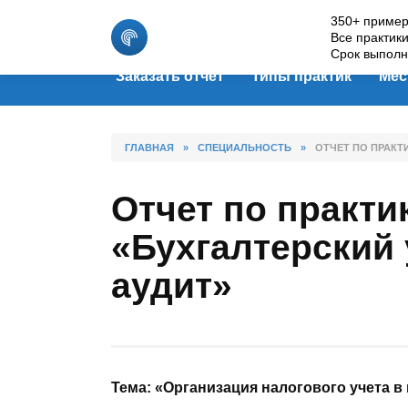
Skip
350+ пример
to
Все практик
content
Срок выполн
Заказать отчет
Типы практик
Мес
ГЛАВНАЯ
»
СПЕЦИАЛЬНОСТЬ
»
ОТЧЕТ ПО ПРАКТ
Отчет по практи
«Бухгалтерский 
аудит»
Тема: «Организация налогового учета в