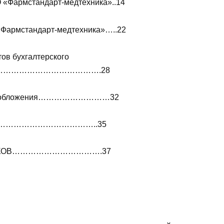
О «Фармстандарт-медтехника»..14
 «Фармстандарт-медтехника»…..22
тов бухгалтерского
…………………………………….28
налогообложения………………………32
………………………………..35
НИКОВ…………………………….37