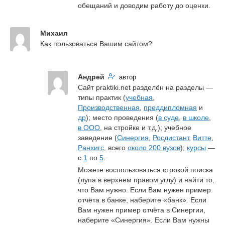
обещаний и доводим работу до оценки.
Михаил
Как пользоваться Вашим сайтом?
Андрей
автор
Сайт praktiki.net разделён на разделы — 
типы практик (
учебная
, 
Производственная
, 
преддипломная
 и 
др
); место проведения (
в суде
, 
в школе
, 
в ООО
, на стройке и т.д.); учебное 
заведение (
Синергия
, 
Росдистант
, 
Витте
, 
Ранхигс
, всего 
около 200 вузов
); 
курсы
 — 
с 
1
 по 
5
.
Можете воспользоваться строкой поиска 
(лупа в верхнем правом углу) и найти то, 
что Вам нужно. Если Вам нужен пример 
отчёта в банке, наберите «банк». Если 
Вам нужен пример отчёта в Синергии, 
наберите «Синергия». Если Вам нужны 